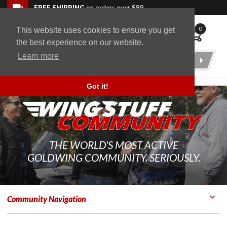
Skip to navigation bar
Skip to content
Go to shopping cart page
Skip to footer
Back to top
FREE SHIPPING
on orders over $89
0
This website uses cookies to ensure you get
WingStuff
the best experience on our website.
Learn more
Product
Search
Got it!
THE WORLD'S MOST ACTIVE
GOLDWING COMMUNITY. SERIOUSLY.
Community Navigation