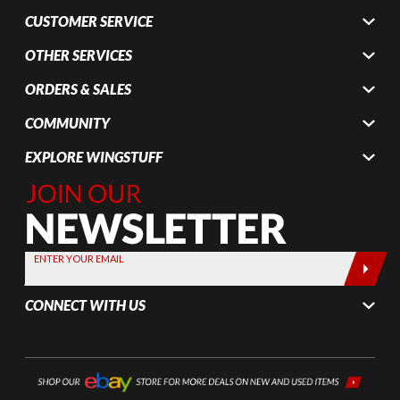
CUSTOMER SERVICE
OTHER SERVICES
ORDERS & SALES
COMMUNITY
EXPLORE WINGSTUFF
Join Our
Newsletter,
Sign up
today by
ENTER YOUR EMAIL
entering
your email
CONNECT WITH US
below