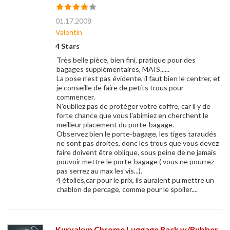
01.17.2008
Valentin
4 Stars
Très belle pièce, bien fini, pratique pour des
bagages supplémentaires, MAIS......
La pose n'est pas évidente, il faut bien le centrer, et
je conseille de faire de petits trous pour
commencer.
N'oubliez pas de protéger votre coffre, car il y de
forte chance que vous l'abimiez en cherchent le
meilleur placement du porte-bagage.
Observez bien le porte-bagage, les tiges taraudés
ne sont pas droites, donc les trous que vous devez
faire doivent être oblique, sous peine de ne jamais
pouvoir mettre le porte-bagage ( vous ne pourrez
pas serrez au max les vis...).
4 étoiles,car pour le prix, ils auraient pu mettre un
chablon de percage, comme pour le spoiler....
Kuryakyn Chrome Luggage Rack w/Rubber