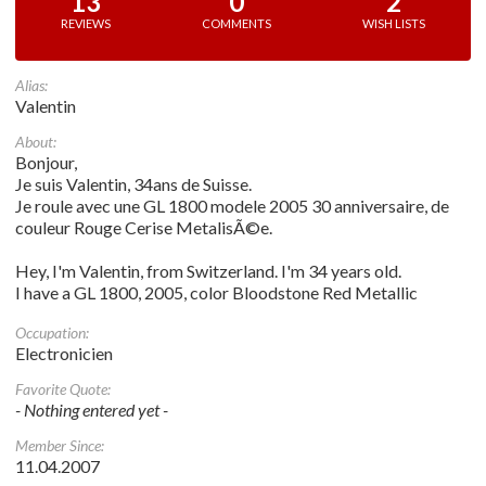
13
0
2
REVIEWS
COMMENTS
WISH LISTS
Alias:
Valentin
About:
Bonjour,
Je suis Valentin, 34ans de Suisse.
Je roule avec une GL 1800 modele 2005 30 anniversaire, de
couleur Rouge Cerise MetalisÃ©e.
Hey, I'm Valentin, from Switzerland. I'm 34 years old.
I have a GL 1800, 2005, color Bloodstone Red Metallic
Occupation:
Electronicien
Favorite Quote:
- Nothing entered yet -
Member Since:
11.04.2007