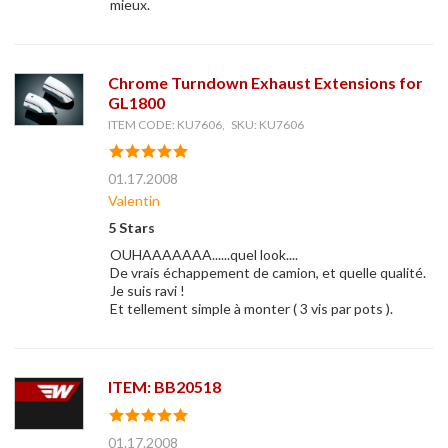
mieux.
Chrome Turndown Exhaust Extensions for
GL1800
ITEM CODE: KU7606, SKU: KU7606
01.17.2008
Valentin
5 Stars
OUHAAAAAAA......quel look....
De vrais échappement de camion, et quelle qualité.
Je suis ravi !
Et tellement simple à monter ( 3 vis par pots ).
ITEM: BB20518
01.17.2008